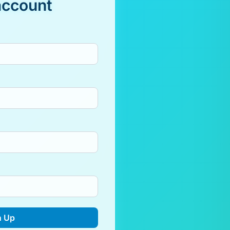
account
n Up